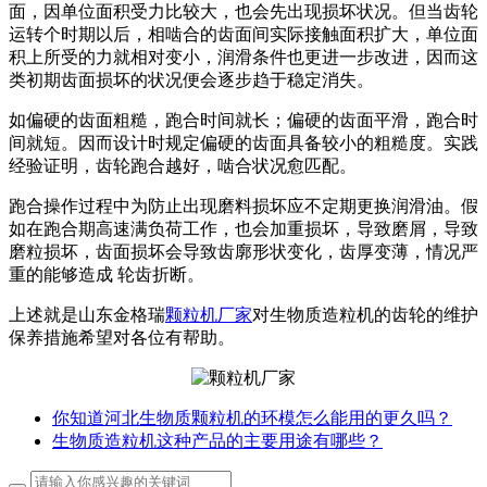
面，因单位面积受力比较大，也会先出现损坏状况。但当齿轮
运转个时期以后，相啮合的齿面间实际接触面积扩大，单位面
积上所受的力就相对变小，润滑条件也更进一步改进，因而这
类初期齿面损坏的状况便会逐步趋于稳定消失。
如偏硬的齿面粗糙，跑合时间就长；偏硬的齿面平滑，跑合时
间就短。因而设计时规定偏硬的齿面具备较小的粗糙度。实践
经验证明，齿轮跑合越好，啮合状况愈匹配。
跑合操作过程中为防止出现磨料损坏应不定期更换润滑油。假
如在跑合期高速满负荷工作，也会加重损坏，导致磨屑，导致
磨粒损坏，齿面损坏会导致齿廓形状变化，齿厚变薄，情况严
重的能够造成 轮齿折断。
上述就是山东金格瑞
颗粒机厂家
对生物质造粒机的齿轮的维护
保养措施希望对各位有帮助。
你知道河北生物质颗粒机的环模怎么能用的更久吗？
生物质造粒机这种产品的主要用途有哪些？