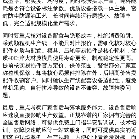
成型率、密实度、均匀度，同时核验实际产量、吨料能
耗是否符合设备标注参数。优质设备搭载一体主轴、密
封防尘防漏油工艺，长时间连续运行磨损小、故障率
低，完全适配规模化量产需求。
同时要重点核对设备配置与隐形成本，杜绝消费陷阱。
采购颗粒机生产线，不能只对比报价，需细化核对核心
配件材质与配置。模具、压轮等易损件是核心耗材，优
质40Cr淬火材质模具使用寿命更长、制粒稳定性更高。
提前核实易损件官方定价、保修范围，警惕部分厂家宣
称整机保修，却将核心易损件排除在外，后期高价售卖
配件收割客户。同时确认生产线配套设备适配性，避免
单机采购、自行拼凑导致的设备不兼容、故障推诿问
题。
最后，重点考察厂家售后与落地服务能力。设备售后响
应速度直接影响生产效益。正规靠谱的厂家拥有完善的
全国售后网络，可提供免费上门指导安装调试、技术培
训、故障快速响应等一站式服务，同时可提供真实的近
期客户现场案例、生产视频，方便创业者参考对标。而