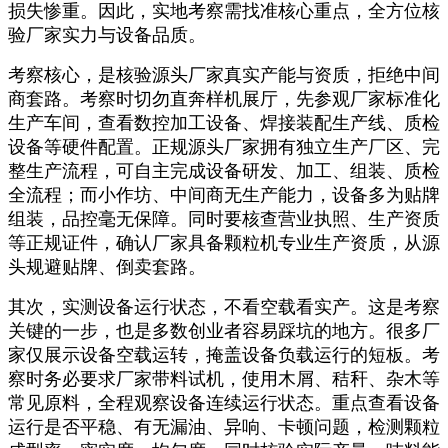
损失惨重。因此，实地考察需找准核心重点，全方位核
验厂家实力与设备品质。
考察核心，是核验源头厂家真实产能与资质，拒绝中间
商套路。考察时切勿直奔样机展厅，先参观厂家标准化
生产车间，查看数控加工设备、焊接装配生产线、质检
设备等硬件配置。正规源头厂家拥有独立生产厂区、完
整生产流程，可自主完成设备研发、加工、组装、质检
全流程；而小作坊、中间商无生产能力，设备多为贴牌
组装，品控毫无保障。同时要核查营业执照、生产资质
等正规证件，确认厂家具备颗粒机专业生产资质，从源
头规避贴牌、倒卖套路。
其次，实测设备运行状态，不看空载看实产。这是考察
关键的一步，也是多数创业者容易踩坑的地方。很多厂
家仅展示设备空载运转，掩盖设备负载运行的短板。考
察时务必要求厂家带料试机，使用木屑、秸秆、杂木等
常见原料，全程观察设备连续运行状态。重点查看设备
运行是否平稳、有无漏油、异响、卡顿问题，检测颗粒